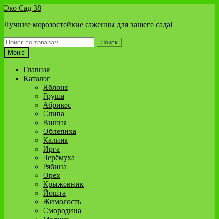
Перейти
Перейти
Эко Сад 38
к
к
Лучшие морозостойкие саженцы для вашего сада!
навигации
содержимому
Искать:
Поиск
Меню
Главная
Каталог
Яблоня
Груша
Абрикос
Слива
Вишня
Облепиха
Калина
Ирга
Черёмуха
Рябина
Орех
Крыжовник
Йошта
Жимолость
Смородина