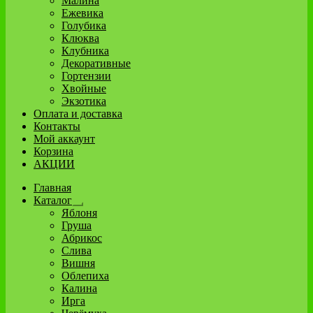
Малина
Ежевика
Голубика
Клюква
Клубника
Декоративные
Гортензии
Хвойные
Экзотика
Оплата и доставка
Контакты
Мой аккаунт
Корзина
АКЦИИ
Главная
Каталог
Развернутое
Яблоня
вложенное
Груша
меню
Абрикос
Слива
Вишня
Облепиха
Калина
Ирга