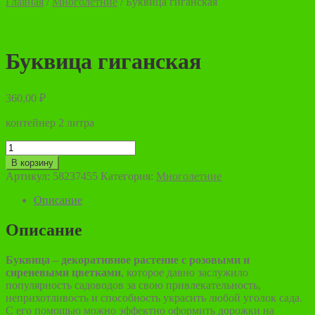
Главная
/
Многолетние
/
Буквица гиганская
Буквица гиганская
360,00
₽
контейнер 2 литра
Количество
товара
В корзину
Буквица
Артикул:
58237455
Категория:
Многолетние
гиганская
Описание
Описание
Буквица – декоративное растение с розовыми и
сиреневыми цветками
, которое давно заслужило
популярность садоводов за свою привлекательность,
неприхотливость и способность украсить любой уголок сада.
С его помощью можно эффектно оформить дорожки на