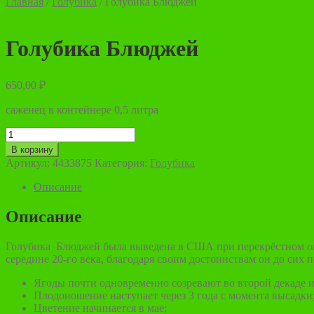
Главная
/
Голубика
/
Голубика Блюджей
Голубика Блюджей
650,00
₽
саженец в контейнере 0,5 литра
Количество
товара
В корзину
Голубика
Артикул:
4433875
Категория:
Голубика
Блюджей
Описание
Описание
Голубика Блюджей была выведена в США при перекрёстном опыле
середине 20-го века, благодаря своим достоинствам он до сих 
Ягоды почти одновременно созревают во второй декаде 
Плодоношение наступает через 3 года с момента высадки
Цветение начинается в мае;