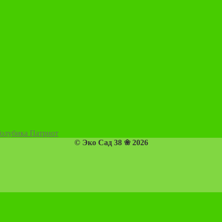
олубика Патриот
© Эко Сад 38 ❀ 2026