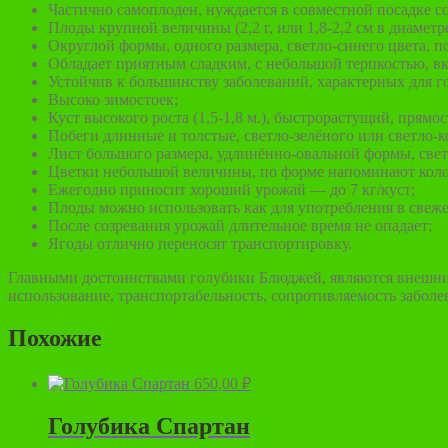
Частично самоплоден, нуждается в совместной посадке с
Плоды крупной величины (2,2 г, или 1,8-2,2 см в диаметре
Округлой формы, одного размера, светло-синего цвета, п
Обладает приятным сладким, с небольшой терпкостью, в
Устойчив к большинству заболеваний, характерных для г
Высоко зимостоек;
Куст высокого роста (1,5-1,8 м.), быстрорастущий, прям
Побеги длинные и толстые, светло-зелёного или светло-к
Лист большого размера, удлинённо-овальной формы, светл
Цветки небольшой величины, по форме напоминают колок
Ежегодно приносит хороший урожай — до 7 кг/куст;
Плоды можно использовать как для употребления в свеже
После созревания урожай длительное время не опадает;
Ягоды отлично переносят транспортировку.
Главными достоинствами голубики Блюджей, являются внешний 
использование, транспортабельность, сопротивляемость заболе
Похожие
650,00
₽
Голубика Спартан