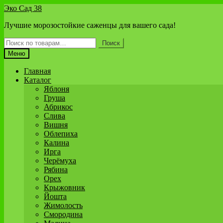
Перейти
Перейти
Эко Сад 38
к
к
Лучшие морозостойкие саженцы для вашего сада!
навигации
содержимому
Искать:
Поиск
Меню
Главная
Каталог
Яблоня
Груша
Абрикос
Слива
Вишня
Облепиха
Калина
Ирга
Черёмуха
Рябина
Орех
Крыжовник
Йошта
Жимолость
Смородина