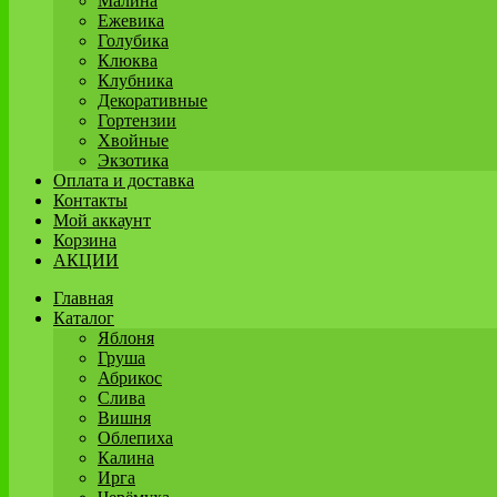
Малина
Ежевика
Голубика
Клюква
Клубника
Декоративные
Гортензии
Хвойные
Экзотика
Оплата и доставка
Контакты
Мой аккаунт
Корзина
АКЦИИ
Главная
Каталог
Яблоня
Груша
Абрикос
Слива
Вишня
Облепиха
Калина
Ирга