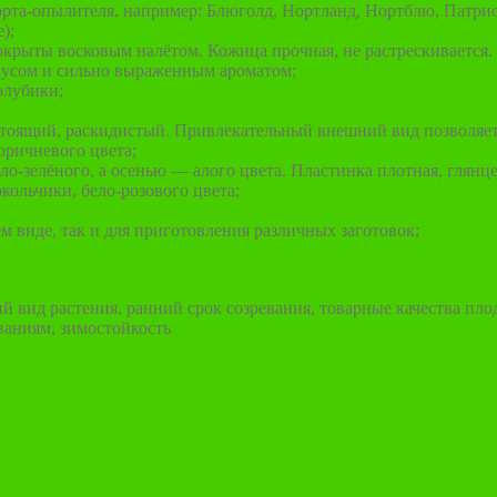
орта-опылителя, например: Блюголд, Нортланд, Нортблю, Патриот
);
окрыты восковым налётом. Кожица прочная, не растрескивается. 
кусом и сильно выраженным ароматом;
олубики;
остоящий, раскидистый. Привлекательный внешний вид позволяет 
оричневого цвета;
о-зелёного, а осенью — алого цвета. Пластинка плотная, глянце
ольчики, бело-розового цвета;
м виде, так и для приготовления различных заготовок;
вид растения, ранний срок созревания, товарные качества пло
ваниям, зимостойкость