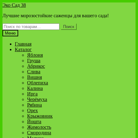
Перейти
Перейти
Эко Сад 38
к
к
Лучшие морозостойкие саженцы для вашего сада!
навигации
содержимому
Искать:
Поиск
Меню
Главная
Каталог
Яблоня
Груша
Абрикос
Слива
Вишня
Облепиха
Калина
Ирга
Черёмуха
Рябина
Орех
Крыжовник
Йошта
Жимолость
Смородина