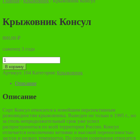
Главная
/
Крыжовник
/
Крыжовник Консул
Крыжовник Консул
800,00
₽
саженец 3 года
Количество
товара
В корзину
Крыжовник
Артикул:
104
Категория:
Крыжовник
Консул
Описание
Описание
Сорт Консул относится к новейшим перспективным
разновидностям крыжовника. Выведен он только в 1995 г., но
за столь непродолжительный срок уже успел
распространиться по всей территории России. Консул
отличается неколючими ветвями и высокой переносимостью
засухи и низких температур. По срокам созревания относится