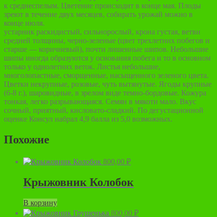
к среднеспелым. Цветение происходит в конце мая. Плоды
зреют в течение двух месяцев, собирать урожай можно в
конце июля.
устарник раскидистый, сильнорослый, крона густая, ветви
средней толщины, черно-зеленые (цвет трехлетних побегов и
старше — коричневый), почти лишенные шипов. Небольшие
шипы иногда образуются у основания побега и то в основном
только у однолетних веток. Листья небольшие,
многолопастные, сморщенные, насыщенного зеленого цвета.
Цветки некрупные, розовые, чуть вытянутые. Ягоды крупные
(6-8 г.), шаровидные, в зрелом виде темно-бордовые. Кожура
тонкая, легко разрывающаяся. Семян в мякоти мало. Вкус
сочный, приятный, кисловато-сладкий. По дегустационной
оценке Консул набрал 4,9 балла из 5,0 возможных.
Похожие
800,00
₽
Крыжовник Колобок
В корзину
800,00
₽