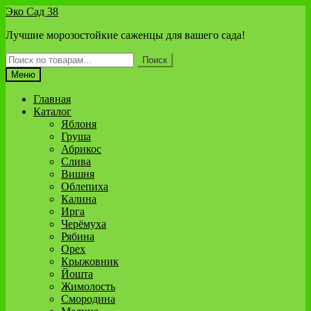
Перейти
Перейти
Эко Сад 38
к
к
Лучшие морозостойкие саженцы для вашего сада!
навигации
содержимому
Искать:
Поиск
Меню
Главная
Каталог
Яблоня
Груша
Абрикос
Слива
Вишня
Облепиха
Калина
Ирга
Черёмуха
Рябина
Орех
Крыжовник
Йошта
Жимолость
Смородина