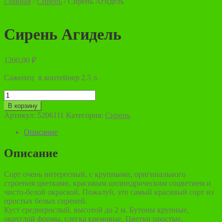
Главная
/
Сирень
/
Сирень Агидель
Сирень Агидель
1200,00
₽
Саженец в контейнер 2.5 л.
Количество
товара
В корзину
Сирень
Артикул:
5206111
Категория:
Сирень
Агидель
Описание
Описание
Сорт очень интересный, с крупными, оригинального
строения цветками, красивым цилиндрическим соцветием и
чисто-белой окраской. Пожалуй, это самый красивый сорт из
простых белых сиреней.
Куст среднерослый, высотой до 2 м. Бутоны крупные,
округлой формы, слегка кремовые. Цветки простые,