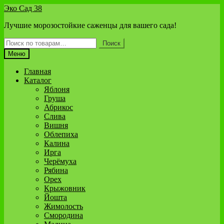
Перейти
Перейти
Эко Сад 38
к
к
Лучшие морозостойкие саженцы для вашего сада!
навигации
содержимому
Искать:
Поиск
Меню
Главная
Каталог
Яблоня
Груша
Абрикос
Слива
Вишня
Облепиха
Калина
Ирга
Черёмуха
Рябина
Орех
Крыжовник
Йошта
Жимолость
Смородина