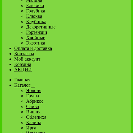
Малина
Ежевика
Голубика
Клюква
Клубника
Декоративные
Гортензии
Хвойные
Экзотика
Оплата и доставка
Контакты
Мой аккаунт
Корзина
АКЦИИ
Главная
Каталог
Развернутое
Яблоня
вложенное
Груша
меню
Абрикос
Слива
Вишня
Облепиха
Калина
Ирга