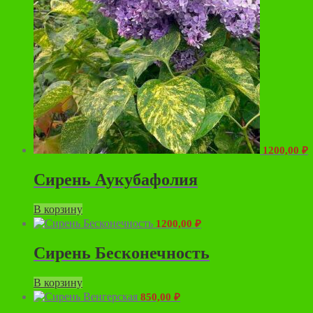
1200,00
₽
Сирень Аукубафолия
В корзину
1200,00
₽
Сирень Бесконечность
В корзину
850,00
₽