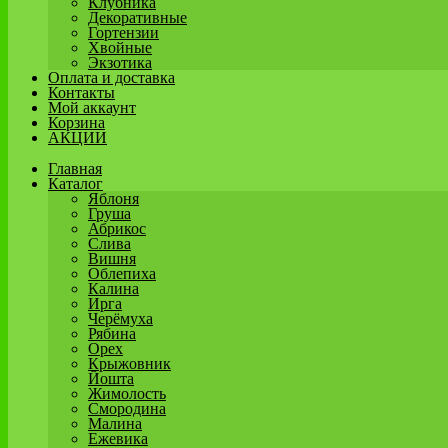
Клубника
Декоративные
Гортензии
Хвойные
Экзотика
Оплата и доставка
Контакты
Мой аккаунт
Корзина
АКЦИИ
Главная
Каталог
Яблоня
Груша
Абрикос
Слива
Вишня
Облепиха
Калина
Ирга
Черёмуха
Рябина
Орех
Крыжовник
Йошта
Жимолость
Смородина
Малина
Ежевика