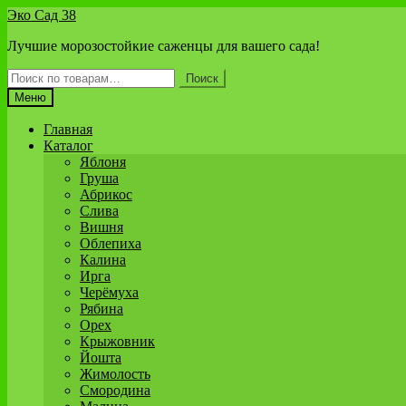
Перейти
Перейти
Эко Сад 38
к
к
Лучшие морозостойкие саженцы для вашего сада!
навигации
содержимому
Искать:
Поиск
Меню
Главная
Каталог
Яблоня
Груша
Абрикос
Слива
Вишня
Облепиха
Калина
Ирга
Черёмуха
Рябина
Орех
Крыжовник
Йошта
Жимолость
Смородина