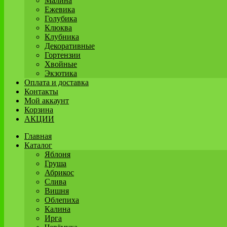
Малина
Ежевика
Голубика
Клюква
Клубника
Декоративные
Гортензии
Хвойные
Экзотика
Оплата и доставка
Контакты
Мой аккаунт
Корзина
АКЦИИ
Главная
Каталог
Яблоня
Груша
Абрикос
Слива
Вишня
Облепиха
Калина
Ирга