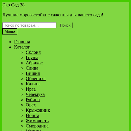
Перейти
Перейти
Эко Сад 38
к
к
Лучшие морозостойкие саженцы для вашего сада!
навигации
содержимому
Искать:
Поиск
Меню
Главная
Каталог
Яблоня
Груша
Абрикос
Слива
Вишня
Облепиха
Калина
Ирга
Черёмуха
Рябина
Орех
Крыжовник
Йошта
Жимолость
Смородина