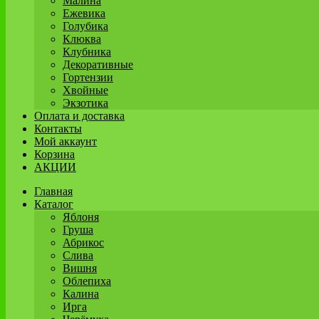
Малина
Ежевика
Голубика
Клюква
Клубника
Декоративные
Гортензии
Хвойные
Экзотика
Оплата и доставка
Контакты
Мой аккаунт
Корзина
АКЦИИ
Главная
Каталог
Яблоня
Груша
Абрикос
Слива
Вишня
Облепиха
Калина
Ирга