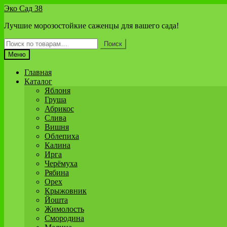
Перейти
Перейти
Эко Сад 38
к
к
Лучшие морозостойкие саженцы для вашего сада!
навигации
содержимому
Искать:
Поиск
Меню
Главная
Каталог
Яблоня
Груша
Абрикос
Слива
Вишня
Облепиха
Калина
Ирга
Черёмуха
Рябина
Орех
Крыжовник
Йошта
Жимолость
Смородина