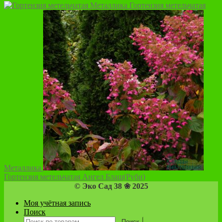
странице
Гортензия метельчатая
товара.
Металлика
Гортензия метельчатая Ангел Блаш(Руби)
© Эко Сад 38 ❀ 2025
Моя учётная запись
Поиск
Искать:
Поиск