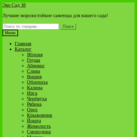
Перейти
Перейти
Эко Сад 38
к
к
Лучшие морозостойкие саженцы для вашего сада!
навигации
содержимому
Искать:
Поиск
Меню
Главная
Каталог
Яблоня
Груша
Абрикос
Слива
Вишня
Облепиха
Калина
Ирга
Черёмуха
Рябина
Орех
Крыжовник
Йошта
Жимолость
Смородина