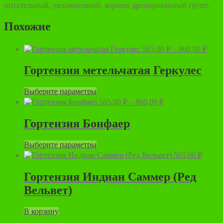
питательный, увлажненный, хорошо дренированный грунт.
Похожие
Диап
565,00
₽
–
860,00
₽
цен:
565,
Гортензия метельчатая Геркулес
–
860,
Этот
Выберите параметры
товар
Диапазон
565,00
₽
–
860,00
₽
имеет
цен:
несколько
565,00 ₽
Гортензия Бонфаер
вариаций.
–
Опции
860,00 ₽
Этот
Выберите параметры
можно
товар
выбрать
565,00
₽
имеет
на
несколько
странице
Гортензия Индиан Саммер (Ред
вариаций.
товара.
Вельвет)
Опции
можно
выбрать
В корзину
на