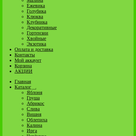
Малина
Ежевика
Голубика
Клюква
Клубника
Декоративные
Гортензии
Хвойные
Экзотика
Оплата и доставка
Контакты
Мой аккаунт
Корзина
АКЦИИ
Главная
Каталог
Развернутое
Яблоня
вложенное
Груша
меню
Абрикос
Слива
Вишня
Облепиха
Калина
Ирга