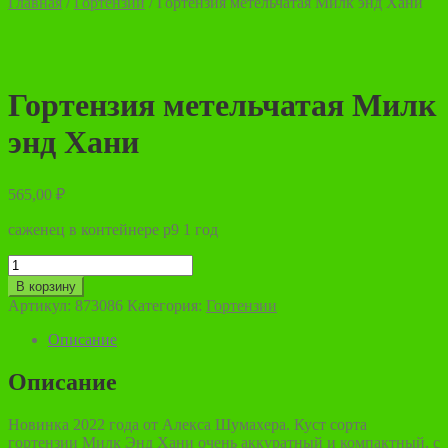
Главная
/
Гортензии
/
Гортензия метельчатая Милк энд Хани
Гортензия метельчатая Милк
энд Хани
565,00
₽
саженец в контейнере р9 1 год
Количество
товара
В корзину
Гортензия
Артикул:
873086
Категория:
Гортензии
метельчатая
Милк
Описание
энд
Хани
Описание
Новинка 2022 года от Алекса Шумахера. Куст сорта
гортензии Милк Энд Хани очень аккуратный и компактный, с