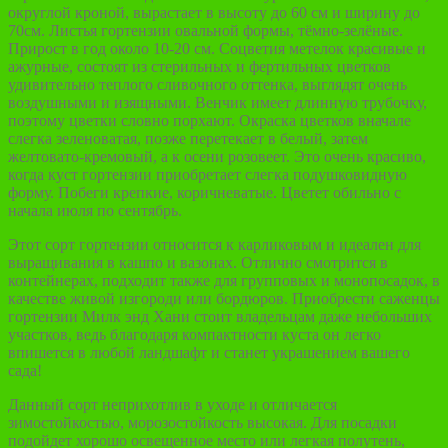
округлой кроной, вырастает в высоту до 60 см и ширину до
70см. Листья гортензии овальной формы, тёмно-зелёные.
Прирост в год около 10-20 см. Соцветия метелок красивые и
ажурные, состоят из стерильных и фертильных цветков
удивительно теплого сливочного оттенка, выглядят очень
воздушными и изящными. Венчик имеет длинную трубочку,
поэтому цветки словно порхают. Окраска цветков вначале
слегка зеленоватая, позже перетекает в белый, затем
желтовато-кремовый, а к осени розовеет. Это очень красиво,
когда куст гортензии приобретает слегка подушковидную
форму. Побеги крепкие, коричневатые. Цветет обильно с
начала июля по сентябрь.
Этот сорт гортензии относится к карликовым и идеален для
выращивания в кашпо и вазонах. Отлично смотрится в
контейнерах, подходит также для групповых и монопосадок, в
качестве живой изгороди или бордюров. Приобрести саженцы
гортензии Милк энд Хани стоит владельцам даже небольших
участков, ведь благодаря компактности куста он легко
впишется в любой ландшафт и станет украшением вашего
сада!
Данный сорт неприхотлив в уходе и отличается
зимостойкостью, морозостойкость высокая. Для посадки
подойдет хорошо освещенное место или легкая полутень,