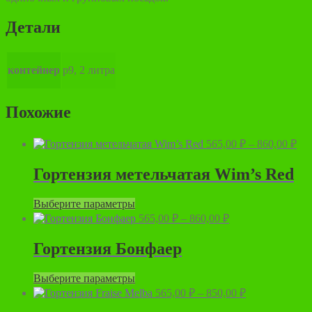
Детали
контейнер
р9, 2 литра
Похожие
Ди
565,00
₽
–
860,00
₽
цен
565
Гортензия метельчатая Wim’s Red
–
860
Этот
Выберите параметры
товар
Диапазон
565,00
₽
–
860,00
₽
имеет
цен:
несколько
565,00 ₽
Гортензия Бонфаер
вариаций.
–
Опции
860,00 ₽
Этот
Выберите параметры
можно
товар
Диапазон
выбрать
565,00
₽
–
850,00
₽
имеет
цен:
на