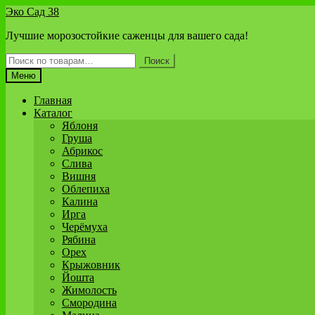
Перейти
Перейти
Эко Сад 38
к
к
Лучшие морозостойкие саженцы для вашего сада!
навигации
содержимому
Искать:
Поиск
Меню
Главная
Каталог
Яблоня
Груша
Абрикос
Слива
Вишня
Облепиха
Калина
Ирга
Черёмуха
Рябина
Орех
Крыжовник
Йошта
Жимолость
Смородина