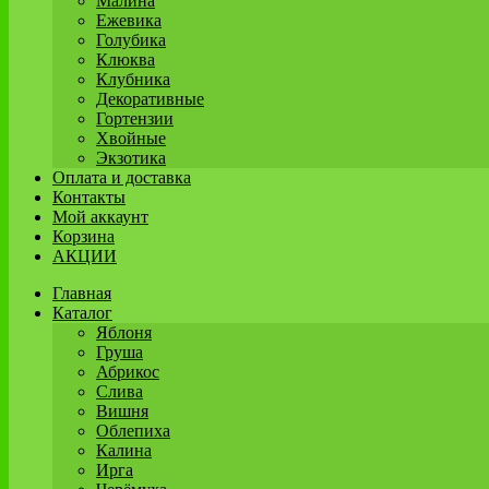
Малина
Ежевика
Голубика
Клюква
Клубника
Декоративные
Гортензии
Хвойные
Экзотика
Оплата и доставка
Контакты
Мой аккаунт
Корзина
АКЦИИ
Главная
Каталог
Яблоня
Груша
Абрикос
Слива
Вишня
Облепиха
Калина
Ирга