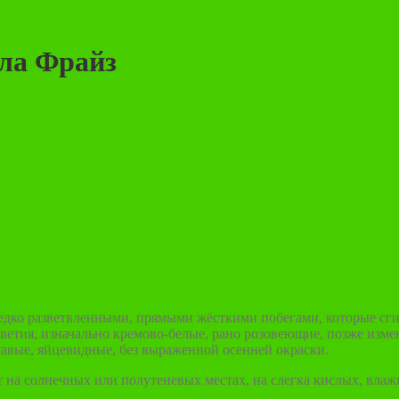
лла Фрайз
 редко разветвленными, прямыми жёсткими побегами, которые сг
цветия, изначально кремово-белые, рано розовеющие, позже изме
шавые, яйцевидные, без выраженной осенней окраски.
т на солнечных или полутеневых местах, на слегка кислых, вла