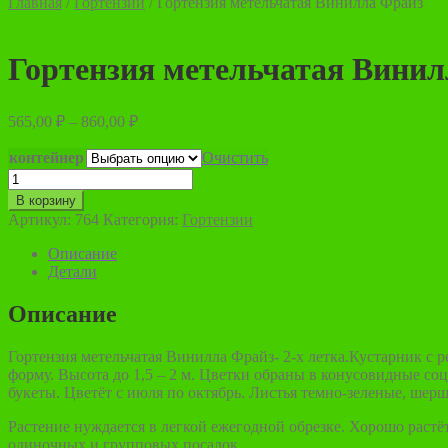
Главная
/
Гортензии
/
Гортензия метельчатая Винилла Фрайз
Гортензия метельчатая Вини
Диапазон
565,00
₽
–
860,00
₽
цен:
565,00 ₽
контейнер
Очистить
–
Количество
товара
860,00 ₽
В корзину
Гортензия
Артикул:
764
Категория:
Гортензии
метельчатая
Винилла
Описание
Фрайз
Детали
Описание
Гортензия метельчатая Винилла Фрайз- 2-х летка.Кустарник с
форму. Высота до 1,5 – 2 м. Цветки обраны в конусовидные со
букеты. Цветёт с июля по октябрь. Листья темно-зеленые, шер
Растение нуждается в легкой ежегодной обрезке. Хорошо растё
одиночных и групповых посадок.